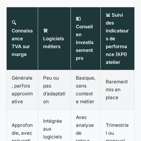
📊 Suivi
💶
🔍
des
Conseil
Connaiss
🛠️
indicateur
en
ance
Logiciels
s de
investis
TVA sur
métiers
performa
sement
marge
nce (KPI)
pro
atelier
Générale
Peu ou
Basique,
Rarement
, parfois
pas
sans
mis en
approxim
d’adaptati
context
place
ative
on
e métier
Avec
Intégrée
Approfon
analyse
Trimestrie
aux
die, avec
de
l ou
logiciels
préventi
retour
mensuel,