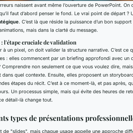
erreurs naissent avant même l’ouverture de PowerPoint. O
 qu’il faut d’abord penser le fond. Le vrai point de départ ?
ratégique
. C’est là que réside la puissance d’un bon support
 animations, mais dans la clarté du message.
: l'étape cruciale de validation
 à un pixel, on doit valider la structure narrative. C’est ce q
es : elles commencent par un briefing approfondi avec un c
 ? Comprendre non seulement ce que vous voulez dire, mai
 et dans quel contexte. Ensuite, elles proposent un storyboar
ndes étapes du récit. C’est à ce moment-là, et pas après, qu
urs. Un processus simple, mais qui évite des heures de reto
e détail-là change tout.
nts types de présentations professionnell
t de "slides", mais chaque usage appelle une approche diff