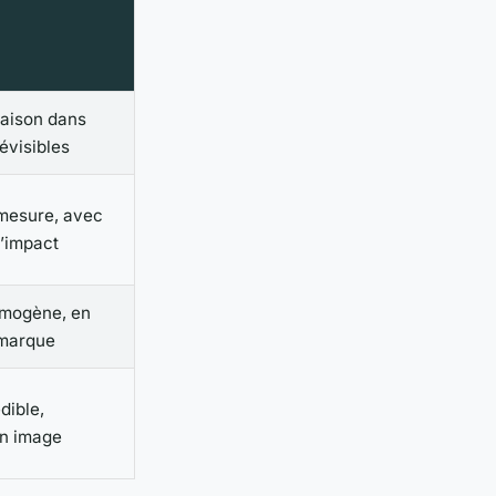
raison dans
révisibles
 mesure, avec
d’impact
omogène, en
 marque
dible,
on image