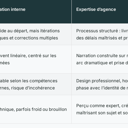
ation interne
Expertise d’agence
ide au départ, mais itérations
Processus structuré : liv
gues et corrections multiples
des délais maîtrisés et p
vent linéaire, centré sur les
Narration construite sur
nées
arc dramatique et prise 
iable selon les compétences
Design professionnel, h
ernes, risque d’incohérence
phase avec l’identité de
Perçu comme expert, cré
hnique, parfois froid ou brouillon
maîtrisant son sujet et s