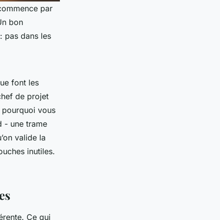
n commence par
 Un bon
 : pas dans les
ue font les
hef de projet
s pourquoi vous
d - une trame
’on valide la
uches inutiles.
es
érente. Ce qui