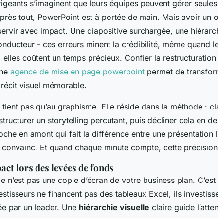
igeants s’imaginent que leurs équipes peuvent gérer seules 
près tout, PowerPoint est à portée de main. Mais avoir un ou
servir avec impact. Une diapositive surchargée, une hiérarch
nducteur - ces erreurs minent la crédibilité, même quand le
, elles coûtent un temps précieux. Confier la restructuratio
une
agence de mise en page powerpoint
permet de transfor
 récit visuel mémorable.
 tient pas qu’au graphisme. Elle réside dans la méthode : cla
tructurer un storytelling percutant, puis décliner cela en d
oche en amont qui fait la différence entre une présentation l
 convainc. Et quand chaque minute compte, cette précision-l
ct lors des levées de fonds
ce n’est pas une copie d’écran de votre business plan. C’es
vestisseurs ne financent pas des tableaux Excel, ils investis
tée par un leader. Une
hiérarchie visuelle
claire guide l’atten