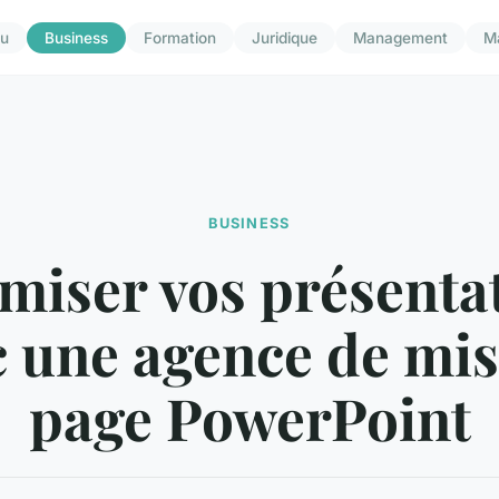
u
Business
Formation
Juridique
Management
M
BUSINESS
miser vos présenta
c une agence de mis
page PowerPoint