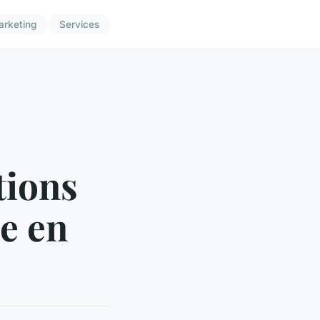
arketing
Services
tions
e en