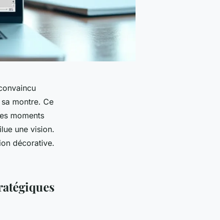
 convaincu
e sa montre. Ce
 les moments
lue une vision.
ion décorative.
ratégiques