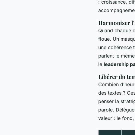
: croissance, di
accompagnement 
Harmoniser l'
Quand chaque col
floue. Un masqu
une cohérence t
parlent le même 
le
leadership pa
Libérer du te
Combien d’heures
des textes ? Ces
penser la straté
parole. Déléguer
valeur : le fond,