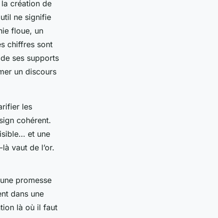
la création de
til ne signifie
ie floue, un
s chiffres sont
n de ses supports
mer un discours
rifier les
esign cohérent.
isible… et une
à vaut de l’or.
t une promesse
sent dans une
tion là où il faut