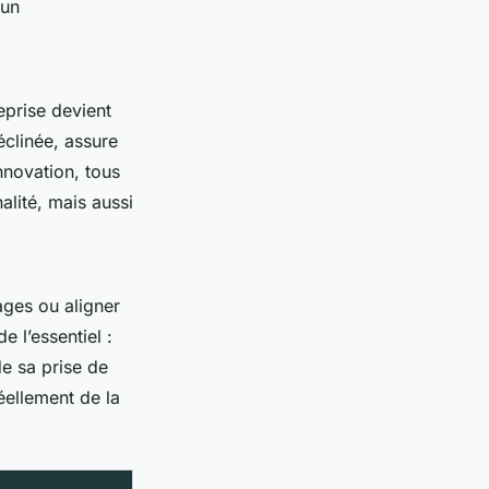
 un
eprise devient
clinée, assure
nnovation, tous
alité, mais aussi
ages ou aligner
e l’essentiel :
de sa prise de
éellement de la