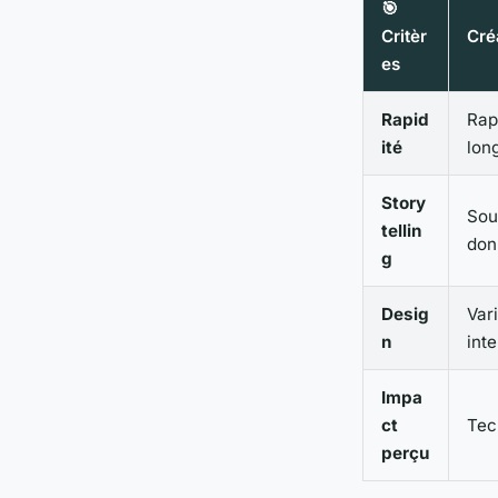
🎯
Critèr
Cré
es
Rapid
Rap
ité
lon
Story
Sou
tellin
don
g
Desig
Var
n
int
Impa
ct
Tec
perçu