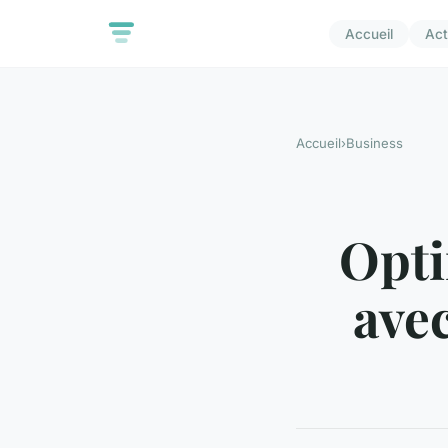
Accueil
Act
Accueil
›
Business
Opti
ave